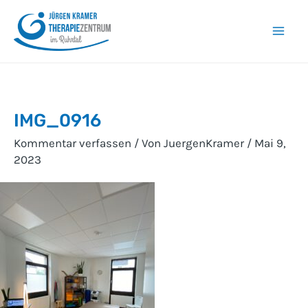
Zum
Inhalt
Mai
springen
Men
IMG_0916
Kommentar verfassen
/ Von
JuergenKramer
/
Mai 9,
2023