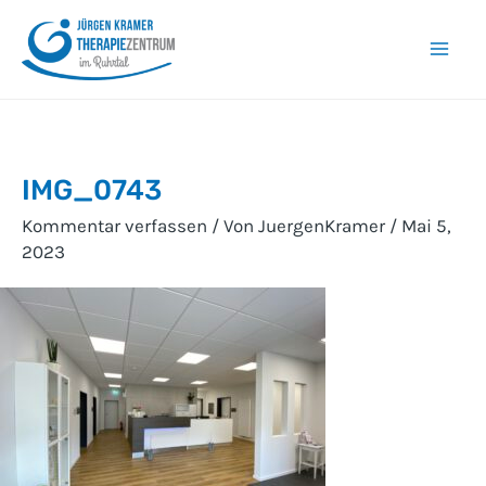
Zum
Inhalt
Mai
springen
Men
IMG_0743
Kommentar verfassen
/ Von
JuergenKramer
/
Mai 5,
2023